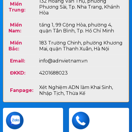
132 Hoàng Văn Thụ, phường
Miền
Phương Sài, Tp. Nha Trang, Khánh
Trung:
Hòa
Miền
tầng 1, 99 Cộng Hòa, phường 4,
Nam:
quận Tân Bình, Tp. Hồ Chí Minh
Miền
183 Trường Chinh, phường Khương
Bắc:
Mai, quận Thanh Xuân, Hà Nội
Email:
info@adnvietnam.vn
ĐKKD:
4201688023
Xét Nghiệm ADN làm Khai Sinh,
Fanpage:
Nhập Tịch, Thừa Kế