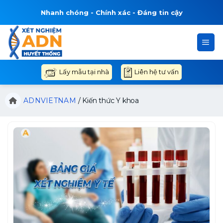
Bỏ
Nhanh chóng - Chính xác - Đáng tin cậy
qua
nội
dung
Liên hệ tư vấn
Lấy mẫu tại nhà
ADNVIETNAM
/
Kiến thức Y khoa