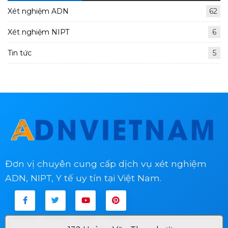
Xét nghiệm ADN
62
Xét nghiệm NIPT
6
Tin tức
5
Đơn vị chuyên cung cấp dịch vụ xét nghiệm
ADN, NIPT, Y tế uy tín tại Việt Nam.