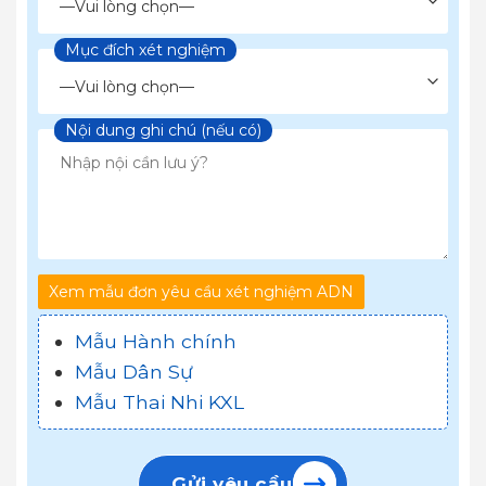
Mục đích xét nghiệm
Chọn loại xét nghiệm
Nội dung ghi chú (nếu có)
Xem mẫu đơn yêu cầu xét nghiệm ADN
Mẫu Hành chính
Mẫu Dân Sự
Mẫu Thai Nhi KXL
Gửi yêu cầu