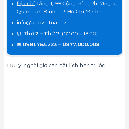
Địa chỉ
: tầng 1, 99 Cộng Hòa, Phường 4,
Quận Tân Bình, TP. Hồ Chí Minh.
info@adnvietnam.vn.
⏰
Thứ 2 – Thứ 7
: (07:00 – 18:00).
☎️
0981.753.223 – 0877.000.008
Lưu ý: ngoài giờ cần đặt lịch hẹn trước.