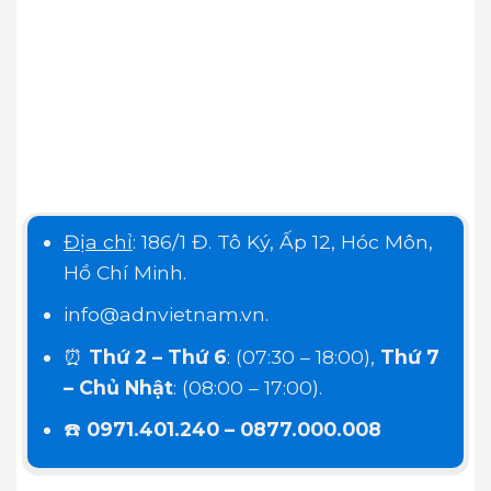
Địa chỉ
: 186/1 Đ. Tô Ký, Ấp 12, Hóc Môn,
Hồ Chí Minh.
info@adnvietnam.vn.
⏰
Thứ 2 – Thứ 6
: (07:30 – 18:00),
Thứ 7
– Chủ Nhật
: (08:00 – 17:00).
☎️
0971.401.240 – 0877.000.008