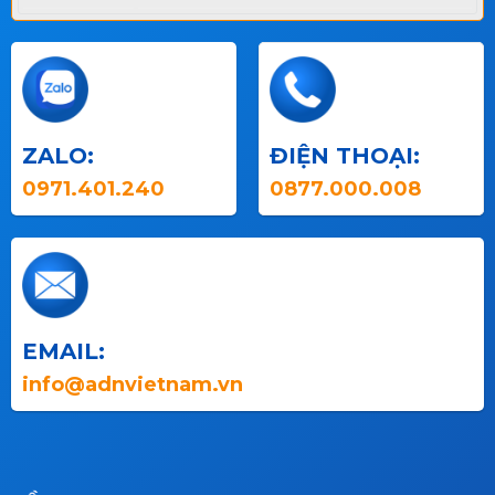
ZALO:
ĐIỆN THOẠI:
0971.401.240
0877.000.008
EMAIL:
info@adnvietnam.vn