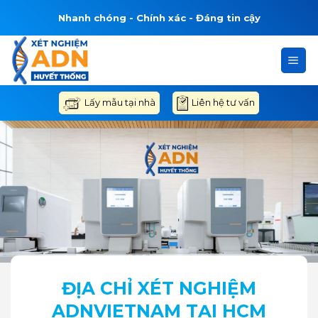
Bỏ
Nhanh chóng - Chính xác - Đáng tin cậy
qua
nội
dung
Liên hệ tư vấn
Lấy mẫu tại nhà
ĐỊA CHỈ XÉT NGHIỆM
ADNVIETNAM TẠI HCM