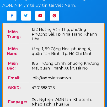
ADN, NIPT, Y tế uy tín tại Việt Nam.
132 Hoàng Văn Thụ, phường
Miền
Phương Sài, Tp. Nha Trang, Khánh
Trung:
Hòa
Miền
tầng 1, 99 Cộng Hòa, phường 4,
Nam:
quận Tân Bình, Tp. Hồ Chí Minh
Miền
183 Trường Chinh, phường Khương
Bắc:
Mai, quận Thanh Xuân, Hà Nội
Email:
info@adnvietnam.vn
ĐKKD:
4201688023
Xét Nghiệm ADN làm Khai Sinh,
Fanpage:
Nhập Tịch, Thừa Kế