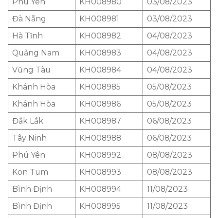
Phú Yên
KH008980
03/08/2023
Đà Nẵng
KH008981
03/08/2023
Hà Tĩnh
KH008982
04/08/2023
Quảng Nam
KH008983
04/08/2023
Vũng Tàu
KH008984
04/08/2023
Khánh Hòa
KH008985
05/08/2023
Khánh Hòa
KH008986
05/08/2023
Đắk Lắk
KH008987
06/08/2023
Tây Ninh
KH008988
06/08/2023
Phú Yên
KH008992
08/08/2023
Kon Tum
KH008993
08/08/2023
Bình Định
KH008994
11/08/2023
Bình Định
KH008995
11/08/2023