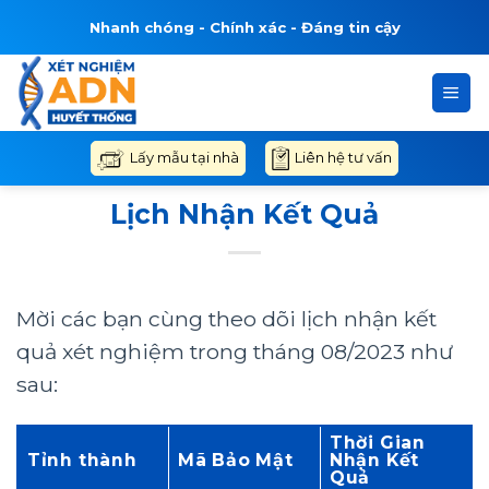
Bỏ
Nhanh chóng - Chính xác - Đáng tin cậy
qua
nội
dung
Liên hệ tư vấn
Lấy mẫu tại nhà
Lịch Nhận Kết Quả
Mời các bạn cùng theo dõi lịch nhận kết
quả xét nghiệm trong tháng 08/2023 như
sau:
Thời Gian
Tỉnh thành
Mã Bảo Mật
Nhận Kết
Quả