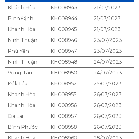
Khánh Hòa
KH008943
21/07/2023
Bình Định
KH008944
21/07/2023
Khánh Hòa
KH008945
21/07/2023
Ninh Thuận
KH008946
23/07/2023
Phú Yên
KH008947
23/07/2023
Ninh Thuận
KH008948
24/07/2023
Vũng Tàu
KH008950
24/07/2023
Đắk Lắk
KH008952
25/07/2023
Khánh Hòa
KH008955
26/07/2023
Khánh Hòa
KH008956
26/07/2023
Gia Lai
KH008957
26/07/2023
Bình Phước
KH008958
26/07/2023
Khánh Hòa
KH008960
28/07/2023