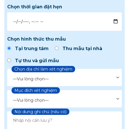
Chọn thời gian đặt hẹn
Chọn hình thức thu mẫu
Tại trung tâm
Thu mẫu tại nhà
Tự thu và gửi mẫu
Chọn địa chỉ làm xét nghiệm
Mục đích xét nghiệm
Chọn loại xét nghiệm
Nội dung ghi chú (nếu có)