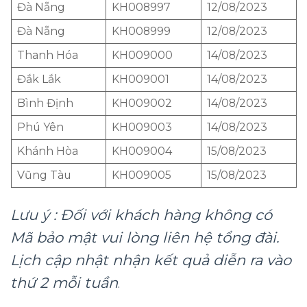
Đà Nẵng
KH008997
12/08/2023
Đà Nẵng
KH008999
12/08/2023
Thanh Hóa
KH009000
14/08/2023
Đắk Lắk
KH009001
14/08/2023
Bình Định
KH009002
14/08/2023
Phú Yên
KH009003
14/08/2023
Khánh Hòa
KH009004
15/08/2023
Vũng Tàu
KH009005
15/08/2023
Lưu ý : Đối với khách hàng không có
Mã bảo mật vui lòng liên hệ tổng đài.
Lịch cập nhật nhận kết quả diễn ra vào
thứ 2 mỗi tuần
.