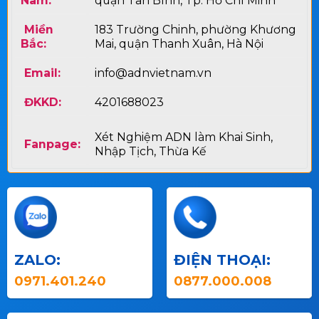
Nam:
quận Tân Bình, Tp. Hồ Chí Minh
Miền
183 Trường Chinh, phường Khương
Bắc:
Mai, quận Thanh Xuân, Hà Nội
Email:
info@adnvietnam.vn
ĐKKD:
4201688023
Xét Nghiệm ADN làm Khai Sinh,
Fanpage:
Nhập Tịch, Thừa Kế
ZALO:
ĐIỆN THOẠI:
0971.401.240
0877.000.008