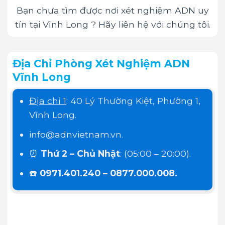
Bạn chưa tìm được nơi xét nghiệm ADN uy
tín tại Vĩnh Long ? Hãy liên hệ với chúng tôi.
Địa Chỉ Phòng Xét Nghiệm ADN
Vĩnh Long
Địa chỉ 1
: 40 Lý Thường Kiệt, Phường 1,
Vĩnh Long.
info@adnvietnam.vn.
⏰
Thứ 2 – Chủ Nhật
: (05:00 – 20:00).
☎️
0971.401.240 – 0877.000.008.