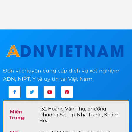
Đơn vị chuyên cung cấp dịch vụ xét nghiệm
ADN, NIPT, Y tế uy tín tại Việt Nam.
132 Hoàng Văn Thụ, phường
Miền
Phương Sài, Tp. Nha Trang, Khánh
Trung:
Hòa