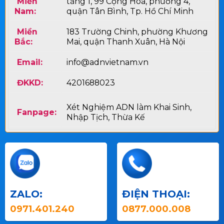
Miền
tầng 1, 99 Cộng Hòa, phường 4,
Nam:
quận Tân Bình, Tp. Hồ Chí Minh
Miền
183 Trường Chinh, phường Khương
Bắc:
Mai, quận Thanh Xuân, Hà Nội
Email:
info@adnvietnam.vn
ĐKKD:
4201688023
Xét Nghiệm ADN làm Khai Sinh,
Fanpage:
Nhập Tịch, Thừa Kế
ZALO:
ĐIỆN THOẠI:
0971.401.240
0877.000.008