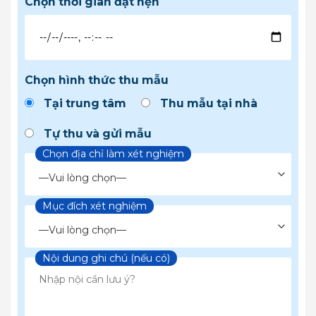
Chọn thời gian đặt hẹn
Chọn hình thức thu mẫu
Tại trung tâm
Thu mẫu tại nhà
Tự thu và gửi mẫu
Chọn địa chỉ làm xét nghiệm
Mục đích xét nghiệm
Chọn loại xét nghiệm
Nội dung ghi chú (nếu có)