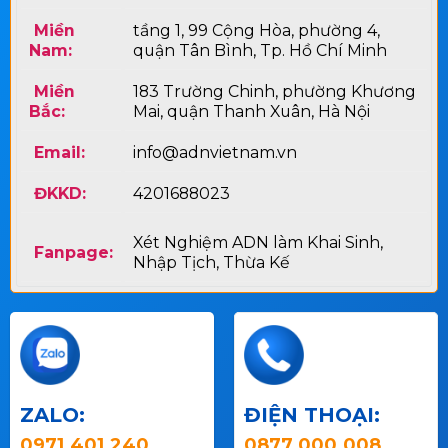
Miền
tầng 1, 99 Cộng Hòa, phường 4,
Nam:
quận Tân Bình, Tp. Hồ Chí Minh
Miền
183 Trường Chinh, phường Khương
Bắc:
Mai, quận Thanh Xuân, Hà Nội
Email:
info@adnvietnam.vn
ĐKKD:
4201688023
Xét Nghiệm ADN làm Khai Sinh,
Fanpage:
Nhập Tịch, Thừa Kế
ZALO:
ĐIỆN THOẠI:
0971.401.240
0877.000.008