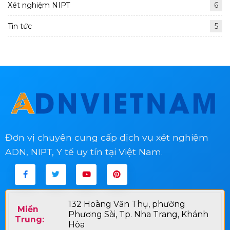
Xét nghiệm NIPT
6
Tin tức
5
Đơn vị chuyên cung cấp dịch vụ xét nghiệm
ADN, NIPT, Y tế uy tín tại Việt Nam.
132 Hoàng Văn Thụ, phường
Miền
Phương Sài, Tp. Nha Trang, Khánh
Trung:
Hòa