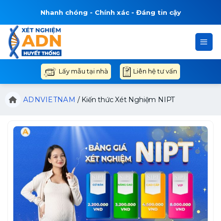
Bỏ
Nhanh chóng - Chính xác - Đáng tin cậy
qua
nội
dung
Liên hệ tư vấn
Lấy mẫu tại nhà
ADNVIETNAM
/
Kiến thức Xét Nghiệm NIPT