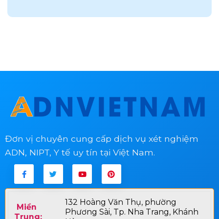
Đơn vị chuyên cung cấp dịch vụ xét nghiệm
ADN, NIPT, Y tế uy tín tại Việt Nam.
132 Hoàng Văn Thụ, phường
Miền
Phương Sài, Tp. Nha Trang, Khánh
Trung: