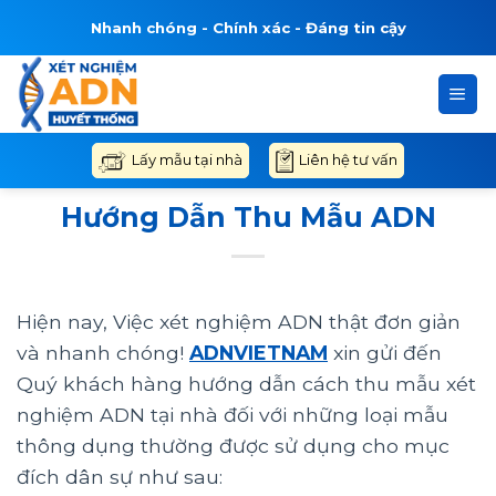
Bỏ
Nhanh chóng - Chính xác - Đáng tin cậy
qua
nội
dung
Liên hệ tư vấn
Lấy mẫu tại nhà
Hướng Dẫn Thu Mẫu ADN
Hiện nay, Việc xét nghiệm ADN thật đơn giản
và nhanh chóng!
ADNVIETNAM
xin gửi đến
Quý khách hàng hướng dẫn cách thu mẫu xét
nghiệm ADN tại nhà đối với những loại mẫu
thông dụng thường được sử dụng cho mục
đích dân sự như sau: