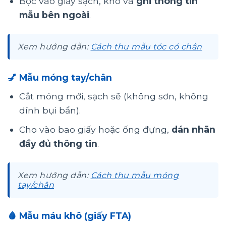
Bọc vào giấy sạch, khô và
ghi thông tin
mẫu bên ngoài
.
Xem hướng dẫn:
Cách thu mẫu tóc có chân
💅 Mẫu móng tay/chân
Cắt móng mới, sạch sẽ (không sơn, không
dính bụi bẩn).
Cho vào bao giấy hoặc ống đựng,
dán nhãn
đầy đủ thông tin
.
Xem hướng dẫn:
Cách thu mẫu móng
tay/chân
🩸 Mẫu máu khô (giấy FTA)