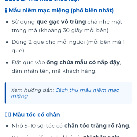
🧪 Mẫu niêm mạc miệng (phổ biến nhất)
Sử dụng
que gạc vô trùng
chà nhẹ mặt
trong má (khoảng 30 giây mỗi bên).
Dùng 2 que cho mỗi người (mỗi bên má 1
que).
Đặt que vào
ống chứa mẫu có nắp đậy
,
dán nhãn tên, mã khách hàng.
Xem hướng dẫn:
Cách thu mẫu niêm mạc
miệng
💇‍♂️ Mẫu tóc có chân
Nhổ 5–10 sợi tóc có
chân tóc trắng rõ ràng
.