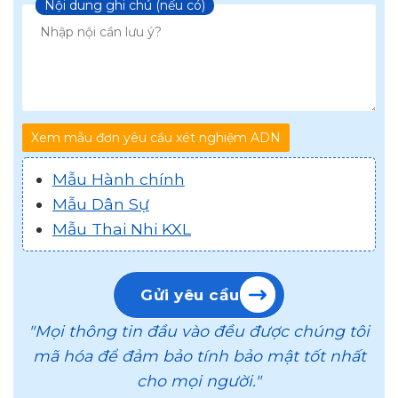
Chọn loại xét nghiệm
Nội dung ghi chú (nếu có)
Xem mẫu đơn yêu cầu xét nghiệm ADN
Mẫu Hành chính
Mẫu Dân Sự
Mẫu Thai Nhi KXL
Gửi yêu cầu
"Mọi thông tin đầu vào đều được chúng tôi
mã hóa để đảm bảo tính bảo mật tốt nhất
cho mọi người."