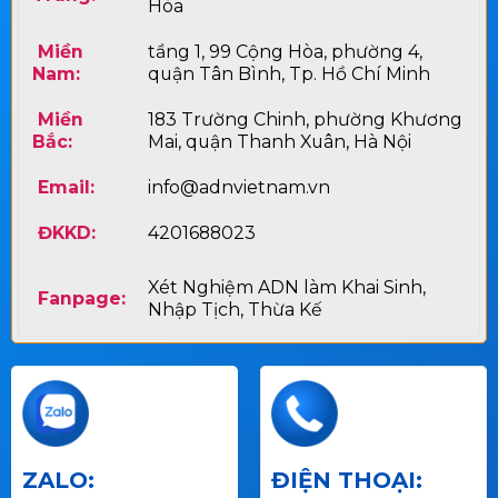
Hòa
Miền
tầng 1, 99 Cộng Hòa, phường 4,
Nam:
quận Tân Bình, Tp. Hồ Chí Minh
Miền
183 Trường Chinh, phường Khương
Bắc:
Mai, quận Thanh Xuân, Hà Nội
Email:
info@adnvietnam.vn
ĐKKD:
4201688023
Xét Nghiệm ADN làm Khai Sinh,
Fanpage:
Nhập Tịch, Thừa Kế
ZALO:
ĐIỆN THOẠI: