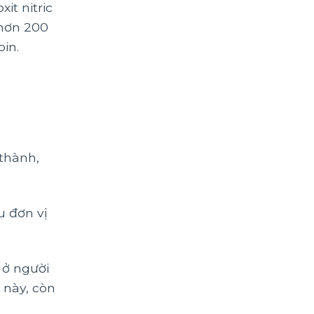
it nitric
 hơn 200
in.
thành,
u đơn vị
% ở người
 này, còn