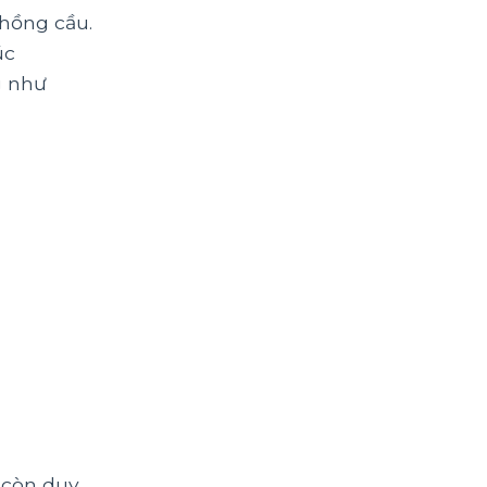
 hồng cầu.
úc
g như
 còn duy