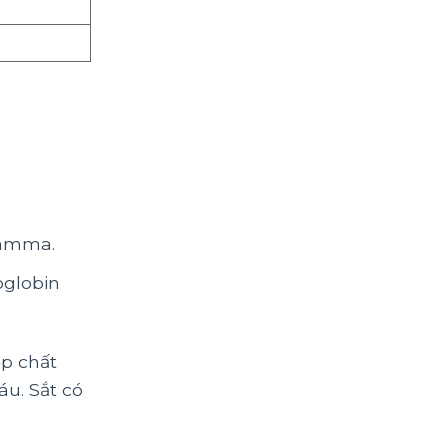
 gamma.
oglobin
ợp chất
u. Sắt có