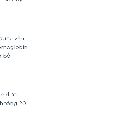
 được vận
hemoglobin
 bởi
hể được
Khoảng 20