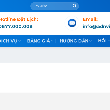
Hotline Đặt Lịch:
Email:
0877.000.008
info@adnv
HỎI 
DỊCH VỤ
BẢNG GIÁ
HƯỚNG DẪN