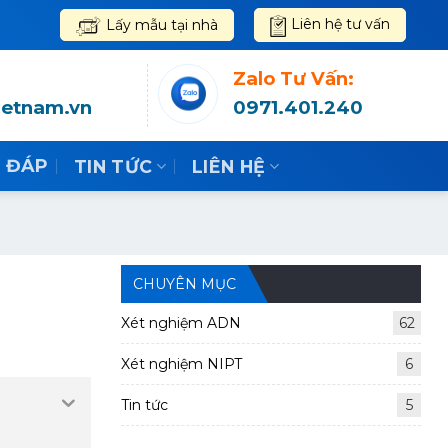
Liên hệ tư vấn
Lấy mẫu tại nhà
Zalo Tư Vấn:
ietnam.vn
0971.401.240
– ĐÁP
TIN TỨC
LIÊN HỆ
CHUYÊN MỤC
Xét nghiệm ADN
62
Xét nghiệm NIPT
6
Tin tức
5