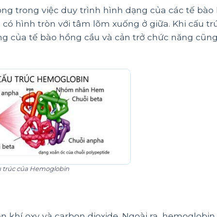
ọng trong việc duy trình hình dạng của các tế bào
có hình tròn với tâm lõm xuống ở giữa. Khi cấu tr
ng của tế bào hồng cầu và cản trở chức năng cũn
 trúc của Hemoglobin
 khí oxy và carbon dioxide. Ngoài ra, hemoglobin