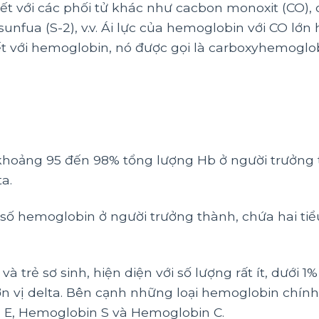
t với các phối tử khác như cacbon monoxit (CO), ox
 sunfua (S-2), v.v. Ái lực của hemoglobin với CO lớn
kết với hemoglobin, nó được gọi là carboxyhemoglob
khoảng 95 đến 98% tổng lượng Hb ở người trưởng 
a.
ố hemoglobin ở người trưởng thành, chứa hai tiể
à trẻ sơ sinh, hiện diện với số lượng rất ít, dưới 1
đơn vị delta. Bên cạnh những loại hemoglobin chính
 E, Hemoglobin S và Hemoglobin C.