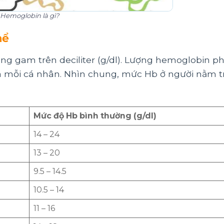
Hemoglobin là gì?
hể
g gam trên deciliter (g/dl). Lượng hemoglobin p
 của mỗi cá nhân. Nhìn chung, mức Hb ở người nằm 
Mức độ Hb bình thường (g/dl)
14 – 24
13 – 20
9.5 – 14.5
10.5 – 14
11 – 16