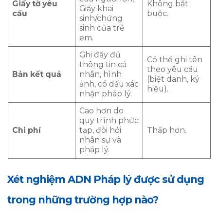
Giấy tờ yêu
Không bắt
Giấy khai
cầu
buộc.
sinh/chứng
sinh của trẻ
em.
Ghi đầy đủ
Có thể ghi tên
thông tin cá
theo yêu cầu
Bản kết quả
nhân, hình
(biệt danh, ký
ảnh, có dấu xác
hiệu).
nhận pháp lý.
Cao hơn do
quy trình phức
Chi phí
tạp, đòi hỏi
Thấp hơn.
nhân sự và
pháp lý.
Xét nghiệm ADN Pháp lý được sử dụng
trong những trường hợp nào?