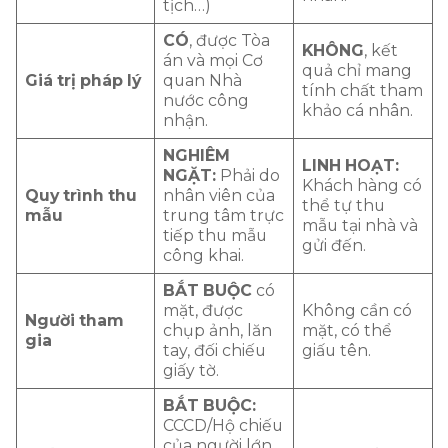
tịch…)
CÓ
, được Tòa
KHÔNG
, kết
án và mọi Cơ
quả chỉ mang
Giá trị pháp lý
quan Nhà
tính chất tham
nước công
khảo cá nhân.
nhận.
NGHIÊM
LINH HOẠT:
NGẶT:
Phải do
Khách hàng có
Quy trình thu
nhân viên của
thể tự thu
mẫu
trung tâm trực
mẫu tại nhà và
tiếp thu mẫu
gửi đến.
công khai.
BẮT BUỘC
có
mặt, được
Không cần có
Người tham
chụp ảnh, lăn
mặt, có thể
gia
tay, đối chiếu
giấu tên.
giấy tờ.
BẮT BUỘC:
CCCD/Hộ chiếu
của người lớn,