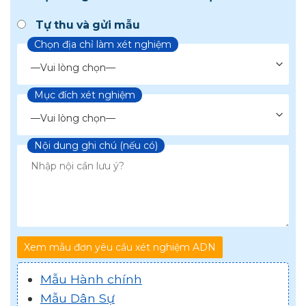
Tự thu và gửi mẫu
Chọn địa chỉ làm xét nghiệm
Mục đích xét nghiệm
Chọn loại xét nghiệm
Nội dung ghi chú (nếu có)
Xem mẫu đơn yêu cầu xét nghiệm ADN
Mẫu Hành chính
Mẫu Dân Sự