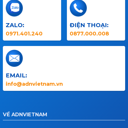
ZALO:
ĐIỆN THOẠI:
0971.401.240
0877.000.008
EMAIL:
info@adnvietnam.vn
VỀ ADNVIETNAM