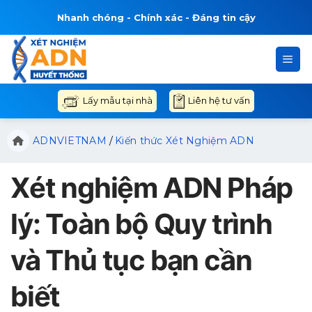
Bỏ
Nhanh chóng - Chính xác - Đáng tin cậy
qua
nội
dung
Liên hệ tư vấn
Lấy mẫu tại nhà
ADNVIETNAM
/
Kiến thức Xét Nghiệm ADN
Xét nghiệm ADN Pháp
lý: Toàn bộ Quy trình
và Thủ tục bạn cần
biết