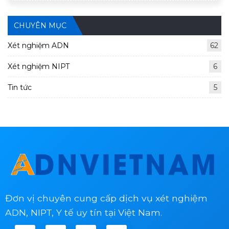
CHUYÊN MỤC
Xét nghiệm ADN
62
Xét nghiệm NIPT
6
Tin tức
5
Đơn vị chuyên cung cấp dịch vụ xét nghiệm
ADN, NIPT, Y tế uy tín tại Việt Nam.