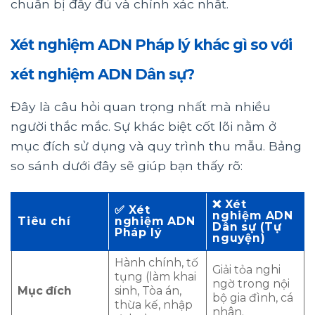
chuẩn bị đầy đủ và chính xác nhất.
Xét nghiệm ADN Pháp lý khác gì so với
xét nghiệm ADN Dân sự?
Đây là câu hỏi quan trọng nhất mà nhiều
người thắc mắc. Sự khác biệt cốt lõi nằm ở
mục đích sử dụng và quy trình thu mẫu. Bảng
so sánh dưới đây sẽ giúp bạn thấy rõ:
❌
Xét
✅
Xét
nghiệm ADN
Tiêu chí
nghiệm ADN
Dân sự (Tự
Pháp lý
nguyện)
Hành chính, tố
Giải tỏa nghi
tụng (làm khai
ngờ trong nội
Mục đích
sinh, Tòa án,
bộ gia đình, cá
thừa kế, nhập
nhân.