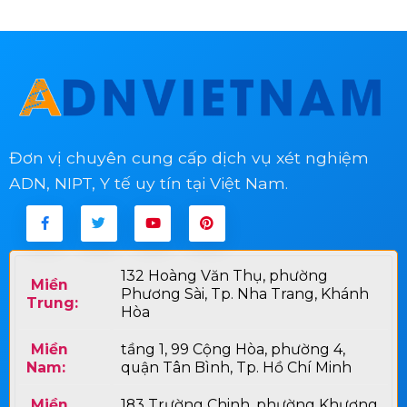
Đơn vị chuyên cung cấp dịch vụ xét nghiệm
ADN, NIPT, Y tế uy tín tại Việt Nam.
132 Hoàng Văn Thụ, phường
Miền
Phương Sài, Tp. Nha Trang, Khánh
Trung:
Hòa
Miền
tầng 1, 99 Cộng Hòa, phường 4,
Nam:
quận Tân Bình, Tp. Hồ Chí Minh
Miền
183 Trường Chinh, phường Khương