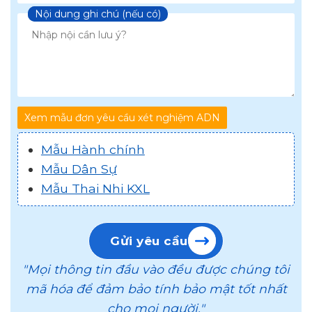
Chọn loại xét nghiệm
Nội dung ghi chú (nếu có)
Xem mẫu đơn yêu cầu xét nghiệm ADN
Mẫu Hành chính
Mẫu Dân Sự
Mẫu Thai Nhi KXL
Gửi yêu cầu
"Mọi thông tin đầu vào đều được chúng tôi
mã hóa để đảm bảo tính bảo mật tốt nhất
cho mọi người."