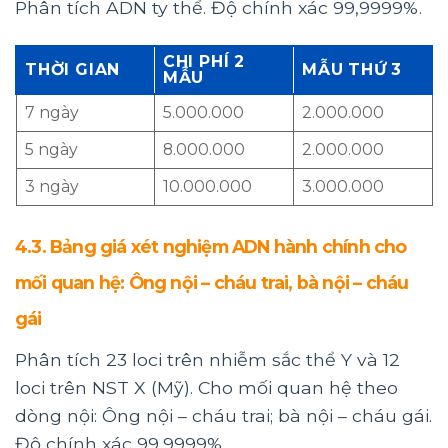
Phân tích ADN ty thể. Độ
chính xác 99,9999%.
CHI PHÍ 2
THỜI GIAN
MẪU THỨ 3
MẪU
7 ngày
5.000.000
2.000.000
5 ngày
8.000.000
2.000.000
3 ngày
10.000.000
3.000.000
4.3. Bảng giá xét nghiệm ADN hành chính cho
mối quan hệ: Ông nội – cháu trai, bà nội – cháu
gái
Phân tích 23 loci trên nhiễm sắc thể Y và 12
loci trên NST X (Mỹ). Cho mối quan hệ theo
dòng nội: Ông nội – cháu trai; bà nội – cháu gái.
Độ chính xác 99,9999%.