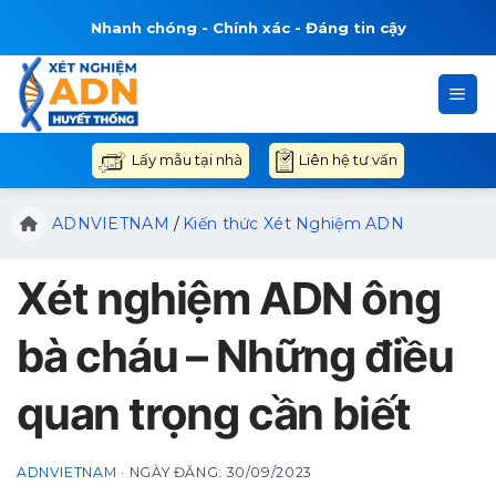
Bỏ
Nhanh chóng - Chính xác - Đáng tin cậy
qua
nội
dung
Liên hệ tư vấn
Lấy mẫu tại nhà
ADNVIETNAM
/
Kiến thức Xét Nghiệm ADN
Xét nghiệm ADN ông
bà cháu – Những điều
quan trọng cần biết
ADNVIETNAM
·
NGÀY ĐĂNG:
30/09/2023