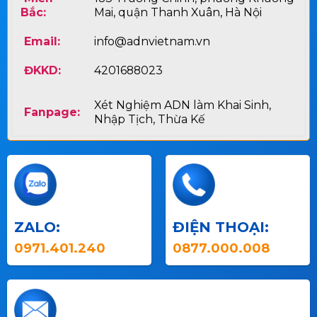
Bắc:
Mai, quận Thanh Xuân, Hà Nội
Email:
info@adnvietnam.vn
ĐKKD:
4201688023
Xét Nghiệm ADN làm Khai Sinh,
Fanpage:
Nhập Tịch, Thừa Kế
ZALO:
ĐIỆN THOẠI:
0971.401.240
0877.000.008