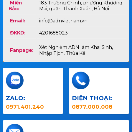
Miền
183 Trường Chinh, phường Khương
Bắc:
Mai, quận Thanh Xuân, Hà Nội
Email:
info@adnvietnam.vn
ĐKKD:
4201688023
Xét Nghiệm ADN làm Khai Sinh,
Fanpage:
Nhập Tịch, Thừa Kế
ZALO:
ĐIỆN THOẠI:
0971.401.240
0877.000.008