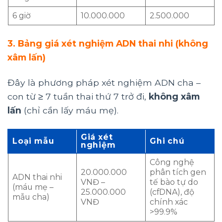
6 giờ
10.000.000
2.500.000
3. Bảng giá xét nghiệm ADN thai nhi (không
xâm lấn)
Đây là phương pháp xét nghiệm ADN cha –
con từ ≥ 7 tuần thai thứ 7 trở đi,
không xâm
lấn
(chỉ cần lấy máu mẹ).
Giá xét
Loại mẫu
Ghi chú
nghiệm
Công nghệ
20.000.000
phân tích gen
ADN thai nhi
VNĐ –
tế bào tự do
(máu mẹ –
25.000.000
(cfDNA), độ
mẫu cha)
VNĐ
chính xác
>99.9%