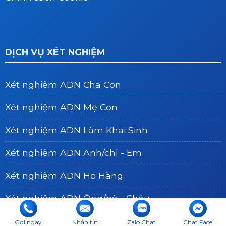
DỊCH VỤ XÉT NGHIỆM
Xét nghiệm ADN Cha Con
Xét nghiệm ADN Mẹ Con
Xét nghiệm ADN Làm Khai Sinh
Xét nghiệm ADN Anh/chị - Em
Xét nghiệm ADN Họ Hàng
Xét nghiệm ADN Ông/bà - Cháu
Xét nghiệm ADN Thai Nhi
Gọi ngay
Nhắn tin
Zalo Chat
Chat Face