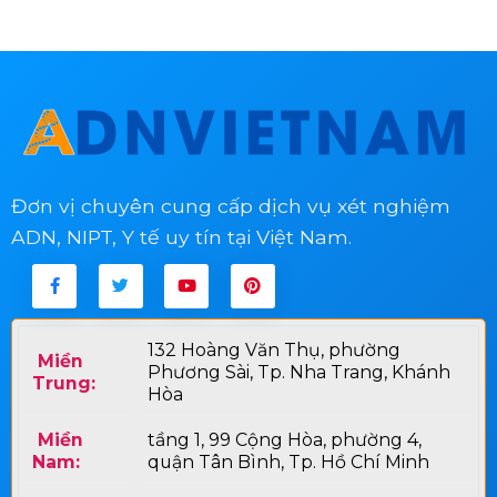
Đơn vị chuyên cung cấp dịch vụ xét nghiệm
ADN, NIPT, Y tế uy tín tại Việt Nam.
132 Hoàng Văn Thụ, phường
Miền
Phương Sài, Tp. Nha Trang, Khánh
Trung:
Hòa
Miền
tầng 1, 99 Cộng Hòa, phường 4,
Nam:
quận Tân Bình, Tp. Hồ Chí Minh