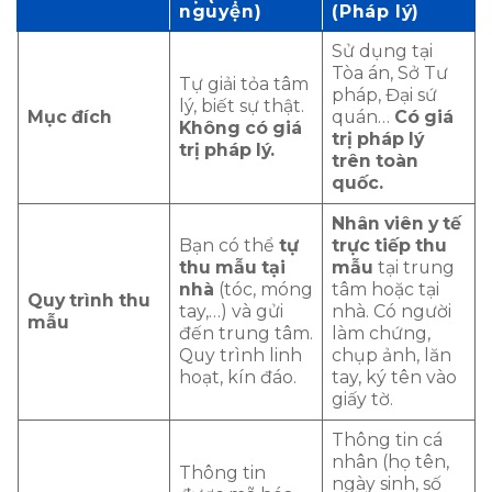
nguyện)
(Pháp lý)
Sử dụng tại
Tòa án, Sở Tư
Tự giải tỏa tâm
pháp, Đại sứ
lý, biết sự thật.
Mục đích
quán…
Có giá
Không có giá
trị pháp lý
trị pháp lý.
trên toàn
quốc.
Nhân viên y tế
Bạn có thể
tự
trực tiếp thu
thu mẫu tại
mẫu
tại trung
nhà
(tóc, móng
tâm hoặc tại
Quy trình thu
tay,…) và gửi
nhà. Có người
mẫu
đến trung tâm.
làm chứng,
Quy trình linh
chụp ảnh, lăn
hoạt, kín đáo.
tay, ký tên vào
giấy tờ.
Thông tin cá
nhân (họ tên,
Thông tin
ngày sinh, số