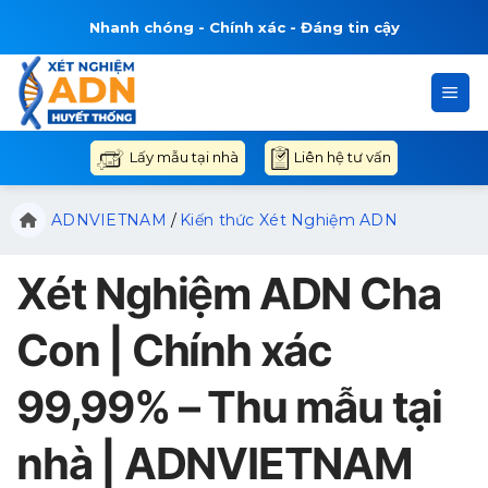
Bỏ
Nhanh chóng - Chính xác - Đáng tin cậy
qua
nội
dung
Liên hệ tư vấn
Lấy mẫu tại nhà
ADNVIETNAM
/
Kiến thức Xét Nghiệm ADN
Xét Nghiệm ADN Cha
Con | Chính xác
99,99% – Thu mẫu tại
nhà | ADNVIETNAM