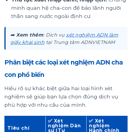
minh quan hệ cha-con để bảo lãnh người
thân sang nước ngoài định cư.
➡️
Xem thêm
: Dịch vụ
xét nghiệm ADN làm
giấy khai sinh
tại Trung tâm ADNVIETNAM
Phân biệt các loại xét nghiệm ADN cha
con phổ biến
Hiểu rõ sự khác biệt giữa hai loại hình xét
nghiệm sẽ giúp bạn lựa chọn đúng dịch vụ
phù hợp với nhu cầu của mình.
✅
Xét
✅
Xét
nghiệm Dân
nghiệm
Tiêu chí
sự (Tự
Hành chính