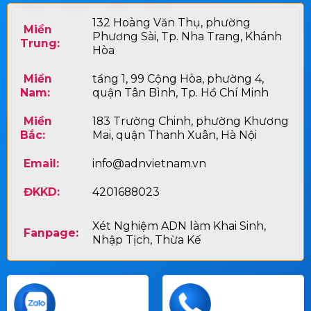
132 Hoàng Văn Thụ, phường
Miền
Phương Sài, Tp. Nha Trang, Khánh
Trung:
Hòa
Miền
tầng 1, 99 Cộng Hòa, phường 4,
Nam:
quận Tân Bình, Tp. Hồ Chí Minh
Miền
183 Trường Chinh, phường Khương
Bắc:
Mai, quận Thanh Xuân, Hà Nội
Email:
info@adnvietnam.vn
ĐKKD:
4201688023
Xét Nghiệm ADN làm Khai Sinh,
Fanpage:
Nhập Tịch, Thừa Kế