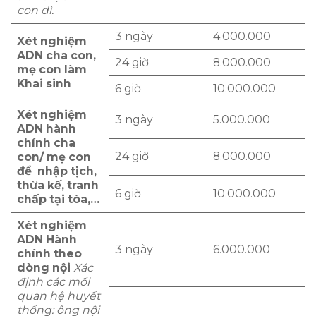
con dì.
3 ngày
4.000.000
Xét nghiệm
ADN cha con,
24 giờ
8.000.000
mẹ con làm
Khai sinh
6 giờ
10.000.000
Xét nghiệm
3 ngày
5.000.000
ADN hành
chính cha
24 giờ
8.000.000
con/ mẹ con
để nhập tịch,
thừa kế, tranh
6 giờ
10.000.000
chấp tại tòa,…
Xét nghiệm
ADN Hành
3 ngày
6.000.000
chính theo
dòng nội
Xác
định các mối
quan hệ huyết
thống: ông nội