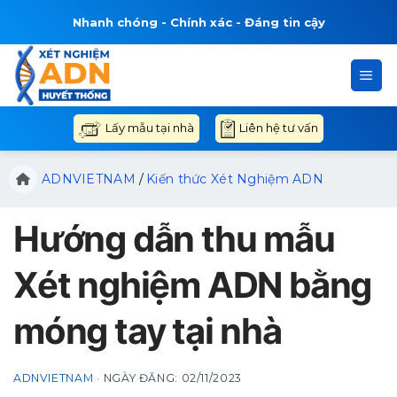
Bỏ
Nhanh chóng - Chính xác - Đáng tin cậy
qua
nội
dung
Liên hệ tư vấn
Lấy mẫu tại nhà
ADNVIETNAM
/
Kiến thức Xét Nghiệm ADN
Hướng dẫn thu mẫu
Xét nghiệm ADN bằng
móng tay tại nhà
ADNVIETNAM
·
NGÀY ĐĂNG:
02/11/2023