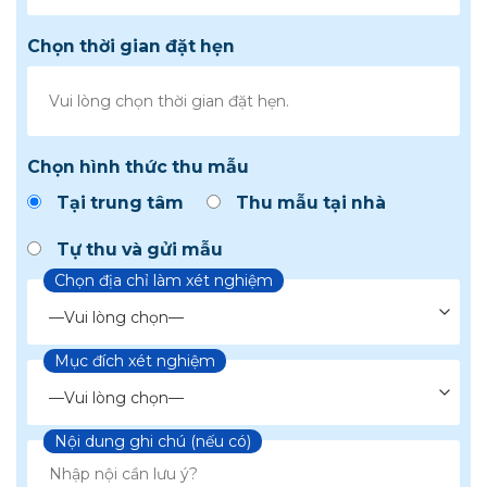
Chọn thời gian đặt hẹn
Chọn hình thức thu mẫu
Tại trung tâm
Thu mẫu tại nhà
Tự thu và gửi mẫu
Chọn địa chỉ làm xét nghiệm
Mục đích xét nghiệm
Chọn loại xét nghiệm
Nội dung ghi chú (nếu có)