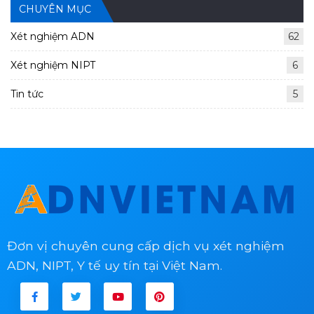
CHUYÊN MỤC
Xét nghiệm ADN
62
Xét nghiệm NIPT
6
Tin tức
5
Đơn vị chuyên cung cấp dịch vụ xét nghiệm
ADN, NIPT, Y tế uy tín tại Việt Nam.