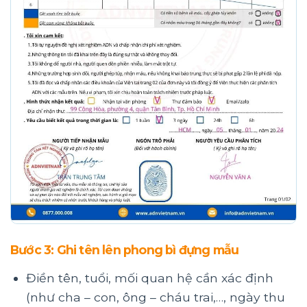
Bước 3: Ghi tên lên phong bì đựng mẫu
Điền tên, tuổi, mối quan hệ cần xác định
(như cha – con, ông – cháu trai,…, ngày thu