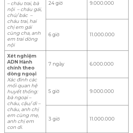
24 giờ
9.000.000
– cháu trai, bà
nội – cháu gái,
chú/ bác –
cháu trai, hai
chị em gái
cùng cha, anh
6 giờ
11.000.000
em trai dòng
nội
Xét nghiệm
ADN Hành
7 ngày
6.000.000
chính theo
dòng ngoại
Xác đinh các
mối quan hệ
5 giờ
9.000.000
huyết thống:
bà ngoại –
cháu, cậu/ dì –
cháu, anh chị
em cùng mẹ,
3 giờ
11.000.000
anh chị em
con dì.