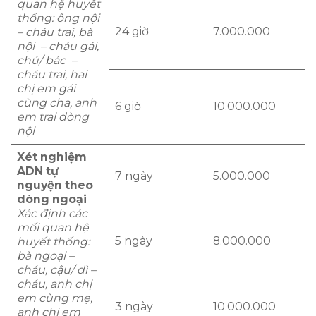
quan hệ huyết
thống: ông nội
24 giờ
7.000.000
– cháu trai, bà
nội – cháu gái,
chú/ bác –
cháu trai, hai
chị em gái
cùng cha, anh
6 giờ
10.000.000
em trai dòng
nội
Xét nghiệm
ADN tự
7 ngày
5.000.000
nguyện theo
dòng ngoại
Xác định các
mối quan hệ
5 ngày
8.000.000
huyết thống:
bà ngoại –
cháu, cậu/ dì –
cháu, anh chị
em cùng mẹ,
3 ngày
10.000.000
anh chị em