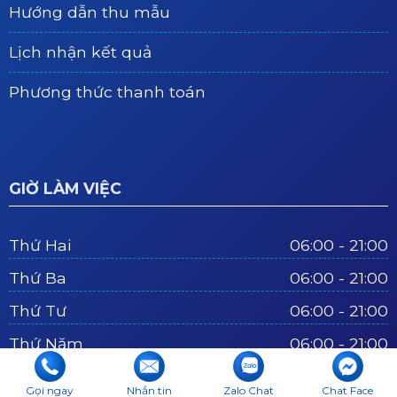
Hướng dẫn thu mẫu
Lịch nhận kết quả
Phương thức thanh toán
GIỜ LÀM VIỆC
Thứ Hai
06:00 - 21:00
Thứ Ba
06:00 - 21:00
Thứ Tư
06:00 - 21:00
Thứ Năm
06:00 - 21:00
Thứ Sáu
06:00 - 21:00
Gọi ngay
Nhắn tin
Zalo Chat
Chat Face