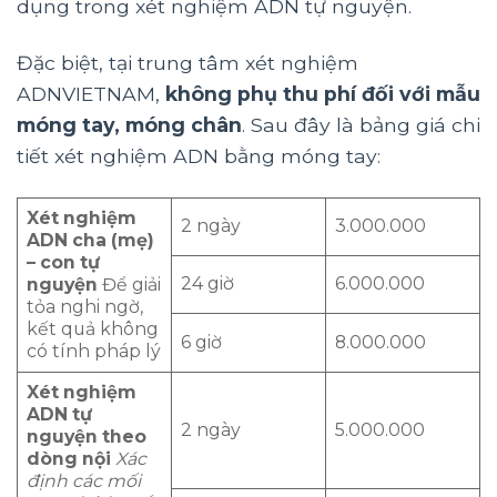
dụng trong xét nghiệm ADN tự nguyện.
Đặc biệt, tại trung tâm xét nghiệm
ADNVIETNAM,
không phụ thu phí đối với mẫu
móng tay, móng chân
. Sau đây là bảng giá chi
tiết xét nghiệm ADN bằng móng tay:
Xét nghiệm
2 ngày
3.000.000
ADN cha (mẹ)
– con tự
24 giờ
6.000.000
nguyện
Để giải
tỏa nghi ngờ,
kết quả không
6 giờ
8.000.000
có tính pháp lý
Xét nghiệm
ADN tự
2 ngày
5.000.000
nguyện theo
dòng nội
Xác
định các mối