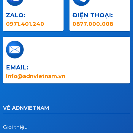
ZALO:
ĐIỆN THOẠI:
0971.401.240
0877.000.008
EMAIL:
info@adnvietnam.vn
VỀ ADNVIETNAM
Giới thiệu