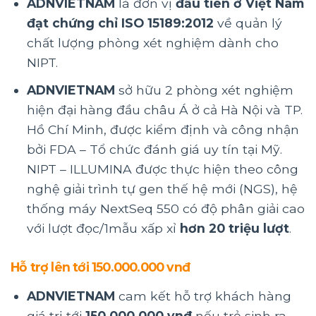
ADNVIETNAM
là đơn vị
đầu tiên ở Việt Nam
đạt chứng chỉ ISO 15189:2012
về quản lý
chất lượng phòng xét nghiệm dành cho
NIPT.
ADNVIETNAM
sở hữu 2 phòng xét nghiệm
hiện đại hàng đầu châu Á ở cả Hà Nội và TP.
Hồ Chí Minh, được kiểm định và công nhận
bởi FDA – Tổ chức đánh giá uy tín tại Mỹ.
NIPT – ILLUMINA được thực hiện theo công
nghệ giải trình tự gen thế hệ mới (NGS), hệ
thống máy NextSeq 550 có độ phân giải cao
với lượt đọc/1mẫu xấp xỉ
hơn 20 triệu lượt
.
Hỗ trợ lên tới 150.000.000 vnđ
ADNVIETNAM
cam kết hỗ trợ khách hàng
giá trị tới
150.000.000 vnđ
nếu trẻ sinh ra