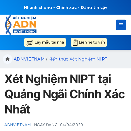
Bỏ
Nhanh chóng - Chính xác - Đáng tin cậy
qua
nội
dung
Liên hệ tư vấn
Lấy mẫu tại nhà
ADNVIETNAM
/
Kiến thức Xét Nghiệm NIPT
Xét Nghiệm NIPT tại
Quảng Ngãi Chính Xác
Nhất
ADNVIETNAM
·
NGÀY ĐĂNG:
04/04/2020