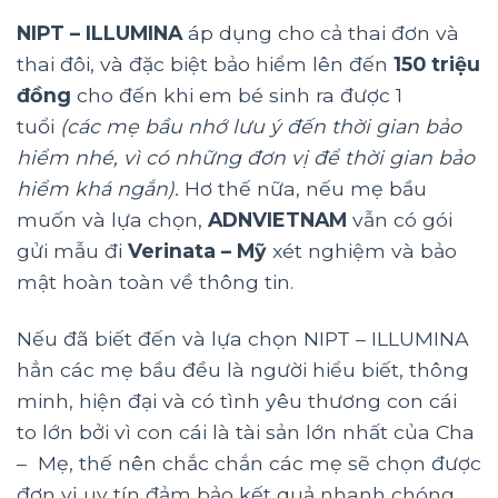
NIPT – ILLUMINA
áp dụng cho cả thai đơn và
thai đôi, và đặc biệt bảo hiểm lên đến
150 triệu
đồng
cho đến khi em bé sinh ra được 1
tuổi
(các mẹ bầu nhớ lưu ý đến thời gian bảo
hiểm nhé, vì có những đơn vị để thời gian bảo
hiểm khá ngắn).
Hơ thế nữa, nếu mẹ bầu
muốn và lựa chọn,
ADNVIETNAM
vẫn có gói
gửi mẫu đi
Verinata – Mỹ
xét nghiệm và bảo
mật hoàn toàn về thông tin.
Nếu đã biết đến và lựa chọn NIPT – ILLUMINA
hẳn các mẹ bầu đều là người hiểu biết, thông
minh, hiện đại và có tình yêu thương con cái
to lớn bởi vì con cái là tài sản lớn nhất của Cha
– Mẹ, thế nên chắc chắn các mẹ sẽ chọn được
đơn vị uy tín đảm bảo kết quả nhanh chóng,