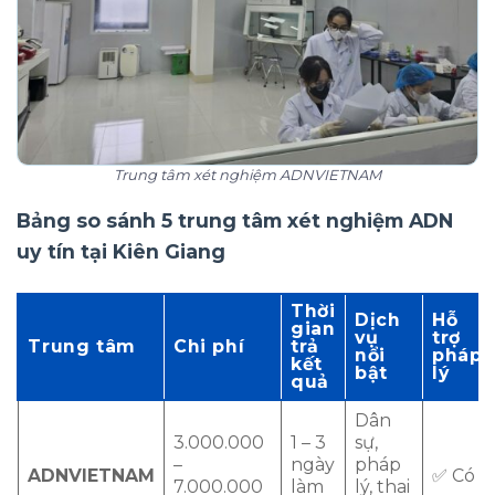
Trung tâm xét nghiệm ADNVIETNAM
Bảng so sánh 5 trung tâm xét nghiệm ADN
uy tín tại Kiên Giang
Thời
Dịch
Hỗ
gian
vụ
trợ
Trung tâm
Chi phí
trả
nổi
pháp
kết
bật
lý
quả
Dân
3.000.000
1 – 3
sự,
–
ngày
pháp
ADNVIETNAM
✅ Có
7.000.000
làm
lý, thai