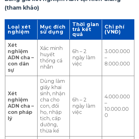
(tham khảo)
Thời gian
Loại xét
Mục đích
Chi phí
trả kết
nghiệm
sử dụng
(VNĐ)
quả
Xét
Xác minh
nghiệm
6h – 2
3.000.000
huyết
ADN cha –
ngày làm
–
thống cá
con dân
việc
8.000.000
nhân
sự
Dùng làm
giấy khai
Xét
sinh, nhận
4.000.000
nghiệm
cha cho
6h – 2
–
ADN cha –
con, đổi
ngày làm
10.000.00
con pháp
họ, nhập
việc
0
lý
tịch, cấp
dưỡng,
thừa kế