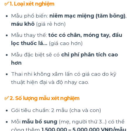
✅
1. Loại xét nghiệm
Mẫu phổ biến:
niêm mạc miệng (tăm bông)
,
máu khô
(giá rẻ hơn)
Mẫu thay thế:
tóc có chân, móng tay, đầu
lọc thuốc lá…
(giá cao hơn)
Mẫu đặc biệt sẽ có
chi phí phân tích cao
hơn
Thai nhi không xâm lấn có giá cao do kỹ
thuật hiện đại và độ nhạy cao.
✅
2. Số lượng mẫu xét nghiệm
Gói tiêu chuẩn: 2 mẫu (cha và con)
Mỗi
mẫu bổ sung
(mẹ, người thứ 3…) có thể
cộng thêm
1.500.000 – 5.000.000 VNĐ/mẫu