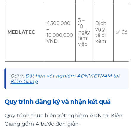
3 –
4.500.000
Dịch
10
–
vụ y
MEDLATEC
ngày
✅ Có
10.000.000
tế đi
làm
VNĐ
kèm
việc
Gợi ý:
Đặt hẹn xét nghiệm ADNVIETNAM tại
Kiên Giang
Quy trình đăng ký và nhận kết quả
Quy trình thực hiện xét nghiệm ADN tại Kiên
Giang gồm 4 bước đơn giản: