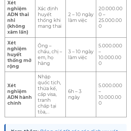
Xét
nghiệm
Xác định
20.000.00
ADN thai
huyết
2 – 10 ngày
0 –
nhi
thống khi
làm việc
25.000.00
(không
mang thai
0
xâm lấn)
Xét
Ông –
5.000.000
nghiệm
cháu, chị –
3 – 10 ngày
–
huyết
em, họ
làm việc
10.000.00
thống mở
hàng
0
rộng
Nhập
quốc tịch,
Xét
5.000.000
thừa kế,
nghiệm
6h – 3
–
cấp visa,
ADN hành
ngày
10.000.00
tranh
chính
0
chấp tại
tòa,…