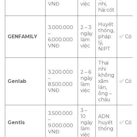
VNĐ
việc
nhi,
hài cốt
Huyết
3.000.000
2 – 3
thống,
–
ngày
GENFAMILY
pháp
✅ Có
6.000.000
làm
lý,
VNĐ
việc
NIPT
Thai
nhi
3.200.000
2 – 6
không
–
ngày
Genlab
xâm
✅ Có
8.500.000
làm
lấn,
VNĐ
việc
ông –
cháu
3 –
3.500.000
10
ADN
–
Gentis
ngày
huyết
✅ Có
9.000.000
làm
thống
VNĐ
việc