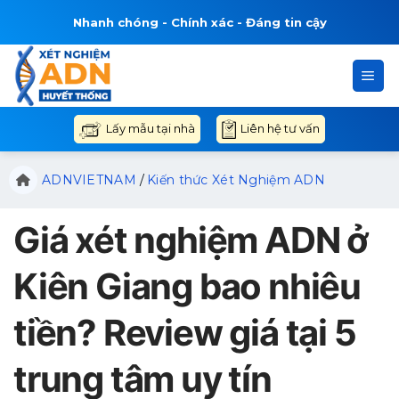
Bỏ
Nhanh chóng - Chính xác - Đáng tin cậy
qua
nội
dung
Liên hệ tư vấn
Lấy mẫu tại nhà
ADNVIETNAM
/
Kiến thức Xét Nghiệm ADN
Giá xét nghiệm ADN ở
Kiên Giang bao nhiêu
tiền? Review giá tại 5
trung tâm uy tín