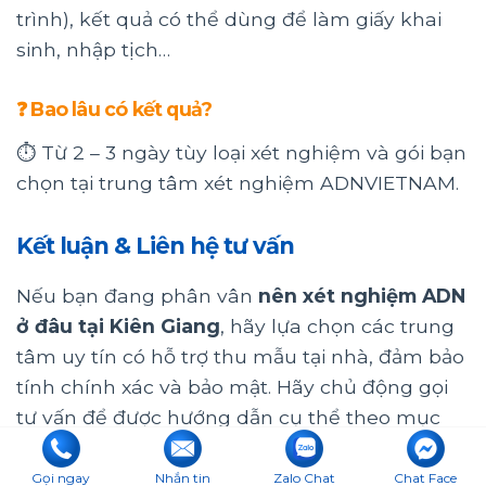
trình), kết quả có thể dùng để làm giấy khai
sinh, nhập tịch…
❓ Bao lâu có kết quả?
⏱ Từ 2 – 3 ngày tùy loại xét nghiệm và gói bạn
chọn tại trung tâm xét nghiệm ADNVIETNAM.
Kết luận & Liên hệ tư vấn
Nếu bạn đang phân vân
nên xét nghiệm ADN
ở đâu tại Kiên Giang
, hãy lựa chọn các trung
tâm uy tín có hỗ trợ thu mẫu tại nhà, đảm bảo
tính chính xác và bảo mật. Hãy chủ động gọi
tư vấn để được hướng dẫn cụ thể theo mục
đích sử dụng của bạn (dân sự, pháp lý hay
thai nhi).
Gọi ngay
Nhắn tin
Zalo Chat
Chat Face