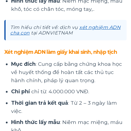
Hình thức lấy mẫu
: Niêm mạc miệng, máu
khô, tóc có chân tóc, móng tay,..
Tìm hiểu chi tiết về: dịch vụ
xét nghiệm ADN
cha con
tại ADNVIETNAM
Xét nghiệm ADN làm giấy khai sinh, nhập tịch
Mục đích
: Cung cấp bằng chứng khoa học
về huyết thống để hoàn tất các thủ tục
hành chính, pháp lý quan trọng.
Chi phí
chỉ từ: 4.000.000 VNĐ.
Thời gian trả kết quả
: Từ 2 – 3 ngày làm
việc.
Hình thức lấy mẫu
: Niêm mạc miệng, máu
khô