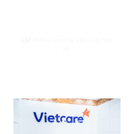
Hãy để lại thông tin liên hệ
để nhận ưu đãi
Lỗi:
Không tìm thấy biểu mẫu liên
hệ.