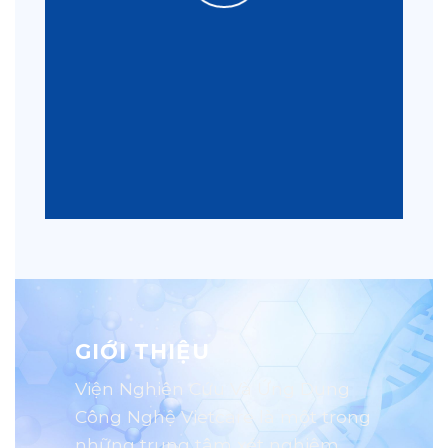
GIỚI THIỆU
Viện Nghiên Cứu Và Ứng Dụng
Công Nghệ Vietcare là một trong
những trung tâm xét nghiệm