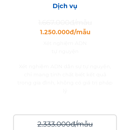
Dịch vụ
1.667.000đ/mẫu
1.250.000đ/mẫu
Xét nghiệm ADN
tự nguyện
Xét nghiệm ADN dân sự tự nguyện,
chỉ mang tính chất biết kết quả
trong gia đình, không có giá trị pháp
lý
2.333.000đ/mẫu