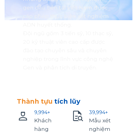
gen đầu tiên tại Việt Nam được
cấp phép thực hiện xét nghiệm
ADN huyết thống.
Đội ngũ gồm 3 tiến sỹ, 10 thạc sỹ,
20 kỹ thuật viên cao cấp được
đào tạo chuyên sâu và chuyên
nghiệp trong lĩnh vực công nghệ
Gen và phân tích di truyền.
Thành tựu
tích lũy
10,000
+
40,000
+
Khách
Mẫu xét
hàng
nghiệm