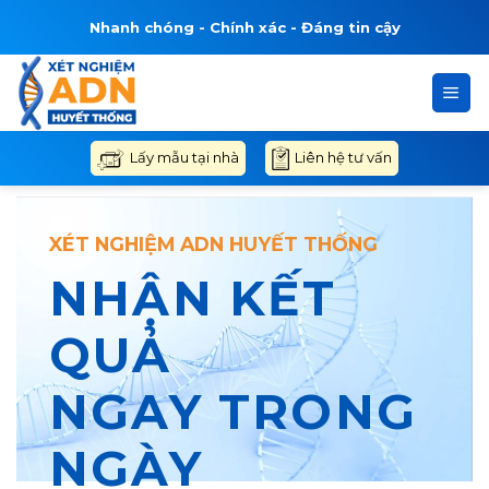
Bỏ
Nhanh chóng - Chính xác - Đáng tin cậy
qua
nội
dung
Liên hệ tư vấn
Lấy mẫu tại nhà
XÉT NGHIỆM ADN HUYẾT THỐNG
NHẬN KẾT
QUẢ
NGAY TRONG
NGÀY